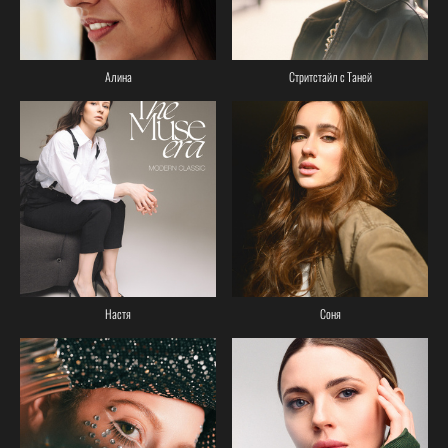
Алина
Стритстайл с Таней
Настя
Соня