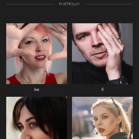
PORTFOLIO
Аня
Я