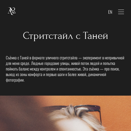
EN
Стритстайл с Таней
Съёмка с Таней в формате уличного стритстайла — эксперимент в непривычной
для меня среде. Людные городские улицы, живой поток людей и попытка
поймать баланс между контролем и спонтанностью. Эта съёмка — про поиск,
выход из зоны комфорта и первые шаги к более живой, динамичной
фотографии.