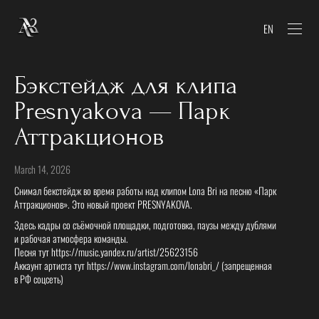
EN
Бэкстейдж для клипа
Presnyakova — Парк
Аттракционов
March 14, 2026
Снимал бекстейдж во время работы над клипом Lona Bri на песню «Парк
Аттракционов». Это новый проект PRESNYAKOVA.
Здесь кадры со съёмочной площадки, подготовка, паузы между дублями
и рабочая атмосфера команды.
Песня тут https://music.yandex.ru/artist/25623156
Аккаунт артиста тут https://www.instagram.com/lonabri_/ (запрещенная
в РФ соцсеть)